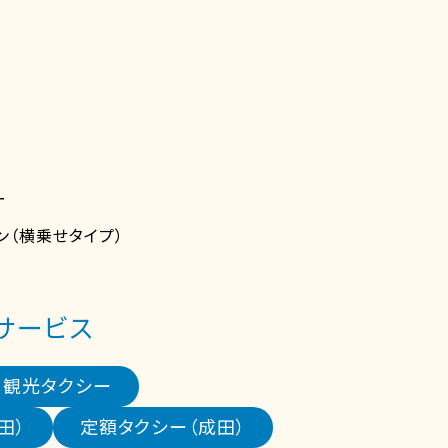
ー
ン（横乗せタイプ）
サービス
観光タクシー
田）
定額タクシー（成田）