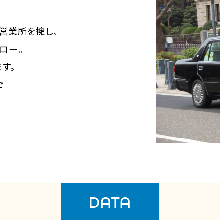
7営業所を擁し、
ロー。
す。
で
DATA