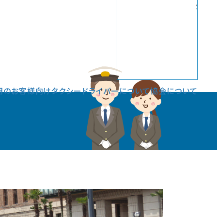
Sele
用のお客様向け
タクシードライバーについて
協会について