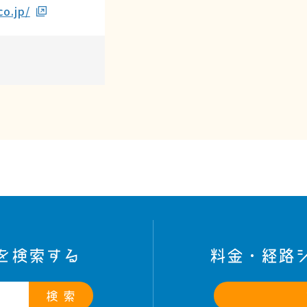
o.jp/
を検索する
料金・経路
検 索