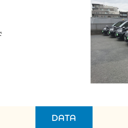
で
DATA