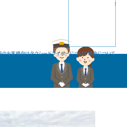
Sele
用のお客様向け
タクシードライバーについて
協会について