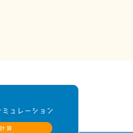
シミュレーション
計 算