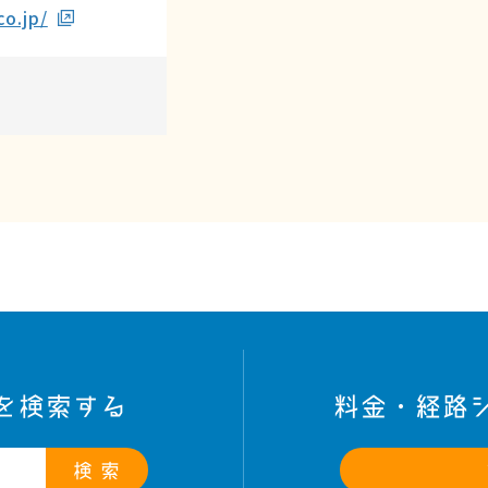
o.jp/
を検索する
料金・経路
検 索