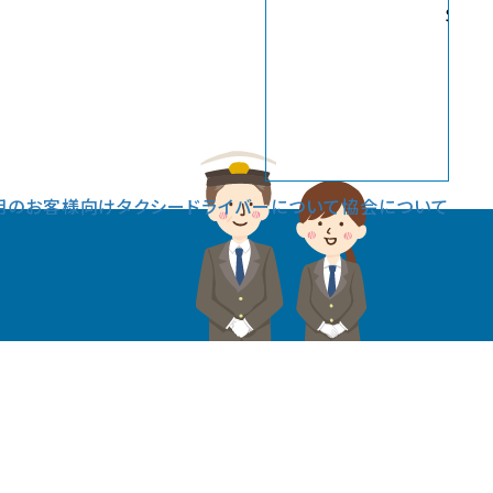
Sele
用のお客様向け
タクシードライバーについて
協会について