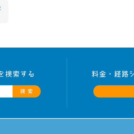
営
を検索する
料金・経路
検 索