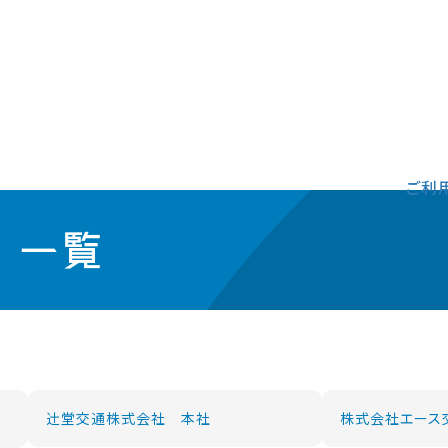
ご利
」一覧
辻󠄀堂交通株式会社 本社
株式会社エース