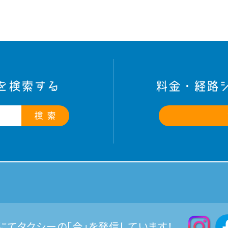
を検索する
料金・経路
検 索
Sにてタクシーの「今」を発信しています！