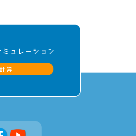
シミュレーション
計 算