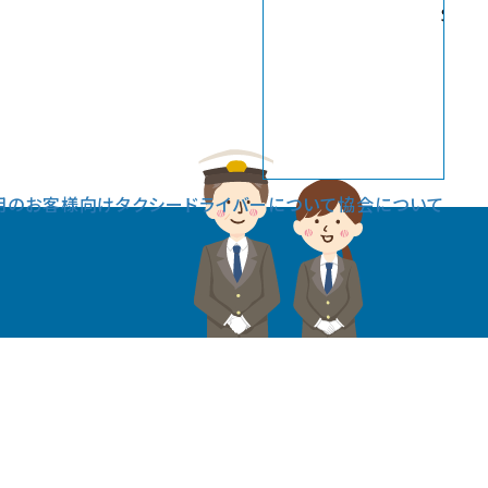
Sele
用のお客様向け
タクシードライバーについて
協会について