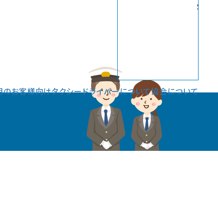
Sele
用のお客様向け
タクシードライバーについて
協会について