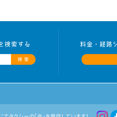
を検索する
料金・経路
検 索
Sにてタクシーの「今」を発信しています！