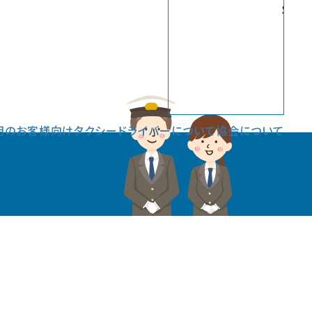
Sele
用のお客様向け
タクシードライバーについて
協会について