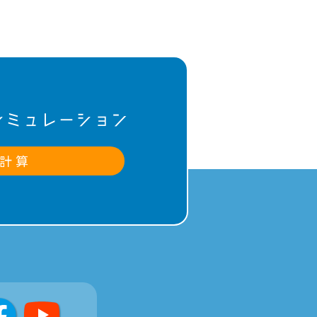
シミュレーション
計 算