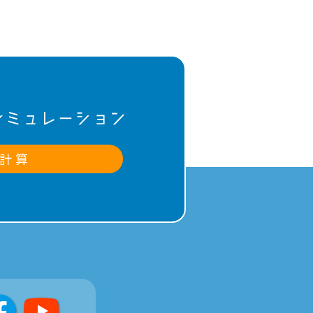
シミュレーション
計 算