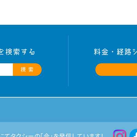
を検索する
料金・経路
検 索
Sにてタクシーの「今」を発信しています！