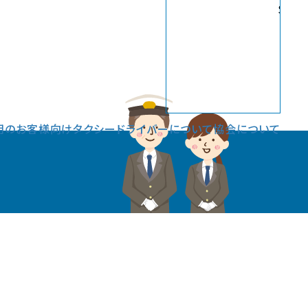
Sele
用のお客様向け
タクシードライバーについて
協会について